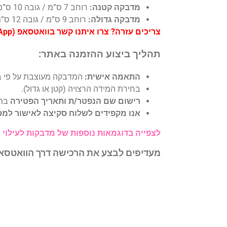
מדבקה קטנה:
רוחב 7 ס”מ / גובה 10 ס”מ – אידיאלית לסידורי מנחה וערבית או ספרי תהילים בפורמט קטן.
מדבקה גדולה:
רוחב 9 ס”מ / גובה 12 ס”מ – מותאמת לסידורי תפילה, חומשים, תהילים וספרי קודש בגדלים שונים.
צריכים עזרה? צרו איתנו קשר בוואטסאפ (WhatsApp) או בטופס הפנייה באתר לכל שאלה.
תהליך ביצוע ההזמנה באתר:
התאמה אישית:
המדבקה מעוצבת על פי ב
בחירת המידה הרצויה (קטן או גדול).
רישום שם הנפטר/ת ותאריך הפטירה
בתי
אנו מקפידים לשלוח סקיצה לאישור למספר הוואטסאפ (WhatsApp) 
לצפייה בדוגמאות נוספות של מדבקות לעילוי 
מעדיפים לבצע את הרכישה דרך הוואטס