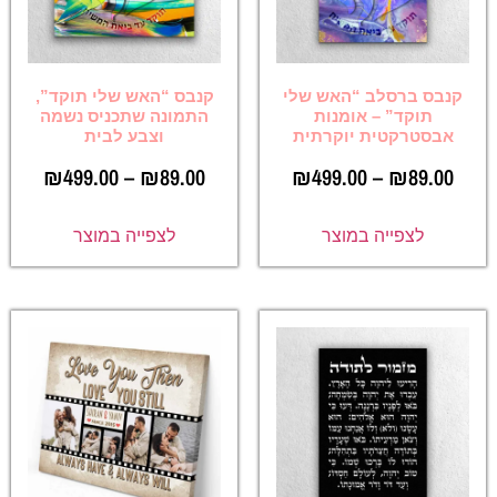
קנבס ברסלב “האש שלי
קנבס “האש שלי תוקד”,
תוקד” – אומנות
התמונה שתכניס נשמה
אבסטרקטית יוקרתית
וצבע לבית
₪
499.00
–
₪
89.00
₪
499.00
–
₪
89.00
לצפייה במוצר
לצפייה במוצר