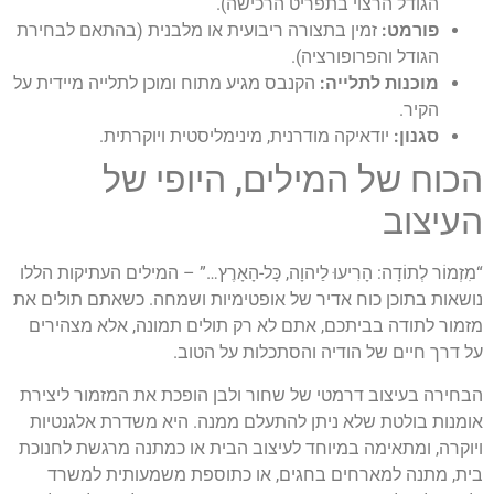
הגודל הרצוי בתפריט הרכישה).
פורמט:
זמין בתצורה ריבועית או מלבנית (בהתאם לבחירת
הגודל והפרופורציה).
מוכנות לתלייה:
הקנבס מגיע מתוח ומוכן לתלייה מיידית על
הקיר.
סגנון:
יודאיקה מודרנית, מינימליסטית ויוקרתית.
הכוח של המילים, היופי של
העיצוב
“מִזְמוֹר לְתוֹדָה: הָרִיעוּ לַיהוָה, כָּל-הָאָרֶץ…” – המילים העתיקות הללו
נושאות בתוכן כוח אדיר של אופטימיות ושמחה. כשאתם תולים את
מזמור לתודה בביתכם, אתם לא רק תולים תמונה, אלא מצהירים
על דרך חיים של הודיה והסתכלות על הטוב.
הבחירה בעיצוב דרמטי של שחור ולבן הופכת את המזמור ליצירת
אומנות בולטת שלא ניתן להתעלם ממנה. היא משדרת אלגנטיות
ויוקרה, ומתאימה במיוחד לעיצוב הבית או כמתנה מרגשת לחנוכת
בית, מתנה למארחים בחגים, או כתוספת משמעותית למשרד