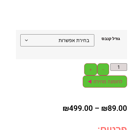
גודל קנבס
+
-
להזמנה מהירה ◄
₪
499.00
–
₪
89.00
פרטים: