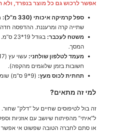
אפשר לרכוש גם כל מוצר בנפרד, ולא 
ספל קרמיקה איכותי (330 מ”ל):
מ
שתייה קרה ומרעננת. ההדפסה חדה, 
משטח לעכבר:
בגודל 
המסך.
מעמד לטלפון שולחני:
חשובות בזמן שלוגמים מהקפה).
תחתית לכוס מעץ:
(9*9 ס”מ) שומרת על השולחן נקי מכתמים עקשניים ומשלימה את הסט הצבעוני.
למי זה מתאים?
זה בול לטיפוסים שחיים על “דלק” שחור.
ל”איתי” מהפיתוח שיושב עם אוזניות וספל
או סתם לחברה הטובה שפשוט אי אפשר לד