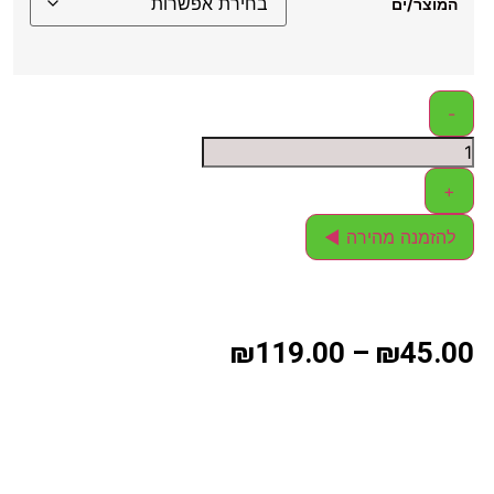
המוצר/ים
-
+
להזמנה מהירה ◄
₪
119.00
–
₪
45.00