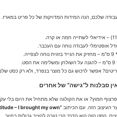
דה שלכם, הנה המידות המדויקות של כל פריט במארז. ה
ים? אפשר לרכוש גם כל מוצר בנפרד, ולא רק כסט שלם
ין סבלנות ל”גישה” של אחרים
רצוף חמוץ? או את הקולגה שלא מתחיל את היום בלי עקי
ר העיצוב הזה. עם הכיתוב
“I don’t need your attitude – I brought my own”
צים, הסט הזה הוא הדרך הכי טובה להציב גבולות בחיוך.