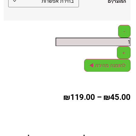
המוצר/ים
-
+
להזמנה מהירה ◄
₪
119.00
–
₪
45.00