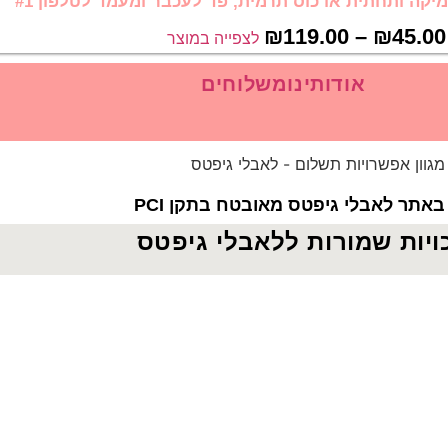
יקה ותחתית או כוס תרמית, פד לעכבר ומעמד לטלפון #1
₪
119.00
–
₪
45.00
לצפייה במוצר
אודותינו
משלוחים
אתר לאבלי גיפטס מאובטח בתקן PCI
ויות שמורות ללאבלי גיפטס