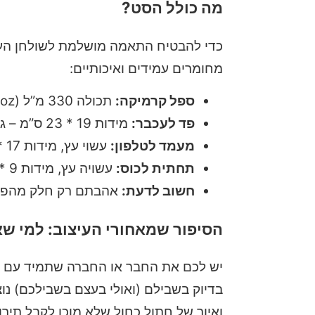
מה כולל הסט?
כדי להבטיח התאמה מושלמת לשולחן העבו
מחומרים עמידים ואיכותיים:
ספל קרמיקה:
תכולה 330 מ”ל (11oz) – אידיאלי לשתייה חמה או קרה.
פד לעכבר:
מידות 19 * 23 ס”מ – גודל אופטימלי לעבודה נוחה עם העכבר.
מעמד לטלפון:
עשוי עץ, מידות 17 * 9 ס”מ – מחזיק את הנייד בזווית נוחה לצפייה.
תחתית לכוס:
עשויה עץ, מידות 9 * 9 ס”מ – להגנה על השולחן ומשלימה את הסט.
חשוב לדעת:
אהבתם רק חלק מהפריט
הסיפור שמאחורי העיצוב: למי שא
יש לכם את החבר או החברה שתמיד עם פ
בדיוק בשבילם (ואולי בעצם בשבילכם) נוצ
ואיור של חתול כחול שלא מוכן לקבל תירו