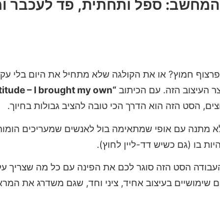
המחשב: ספל ותחתית, פד לעכבר ו
רצוף חמוץ? או את הקולגה שלא מתחיל את היום בלי עקי
ר העיצוב הזה. עם הכיתוב
“I don’t need your attitude – I brought my own”
צים, הסט הזה הוא הדרך הכי טובה להציב גבולות בחיוך.
 מתנה עם אופי שמתאימה בול לאנשים שמעריכים הומור, צי
ת בו (גם כשיש דד-ליין לחוץ).
ודה הסט הזה סוגר לכם את הפינה עם כל מה שצריך על
ם שימושיים בעיצוב אחיד, ציני וחד, שגם משדרג את המר