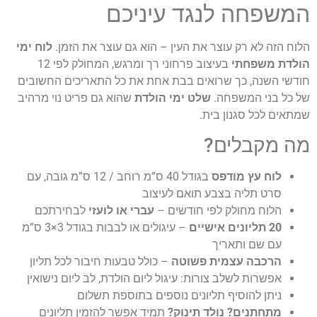
המשפחה לנגד עיניכם
הלוח הזה לא רק עוצר את העין – הוא גם עוצר את הזמן.
לוח ימי
הולדת משפחתי
בעיצוב פרחוני רך ומרגש, המחולק לפי 12
חודשי השנה, כך שרואים בבת אחת את כל התאריכים החשובים
של כל בני המשפחה.
שלט ימי הולדת
שהוא גם פריט נוי מרהיב
שמתאים לכל סגנון בית.
מה מקבלים?
לוח עץ מודפס
בגודל 40 ס”מ רוחב / 12 ס”מ גובה, עם
סרט תליה בצבע תואם לעיצוב
הלוח מחולק לפי חודשים –
עברי או לועזי
לבחירתכם
20 תליונים אישיים
– עיגולים או לבבות בגודל 3×3 ס”מ
עם שם ותאריך
הרכבה עצמית פשוטה
– כולל טבעות חיבור לכל תליון
אפשרות לשלב צורות: עיגול ליום הולדת, לב ליום נישואין
ניתן להוסיף תליונים נוספים בתוספת תשלום
מתחתנים? נולד תינוק?
תמיד אפשר להזמין תליונים