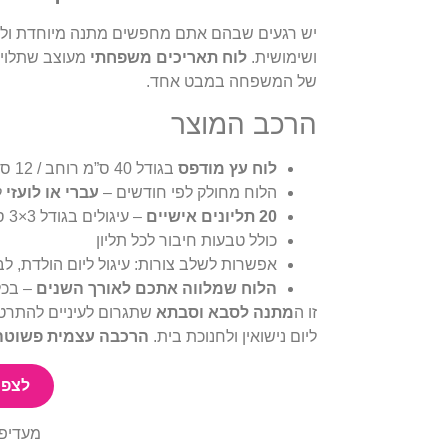
יש רגעים שבהם אתם מחפשים מתנה מיוחדת ולא 
ושימושית.
לוח תאריכים משפחתי
של המשפחה במבט אחד.
הרכב המוצר
לוח עץ מודפס
בגודל 40 ס”מ רוחב / 12 ס”מ גובה, עם סרט תליה בצבע תואם עיצוב
הלוח מחולק לפי חודשים –
עברי או לועזי
ל
20 תליונים אישיים
– עיגולים בגודל 3×3 ס”מ או לבבות בגודל 3×3 ס”מ עם שם ותאריך
כולל טבעות חיבור לכל תליון
אפשרות לשלב צורות: עיגול ליום הולדת, לב 
הלוח שמלווה אתכם לאורך השנים
– בכל
זו ה
מתנה לסבא וסבתא
שתגרום לעיניים להתרטב 
ליום נישואין ולחנוכת בית.
הרכבה עצמית פשוטה
לצפי
מעדיפ