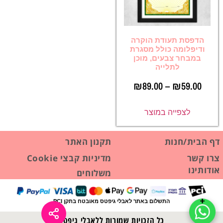
הדפסת תעודת הוקרה
ודיפלומה כולל מסגרת
במבחר צבעים, מוכן
לתלייה
₪
89.00
–
₪
59.00
לצפייה במוצר
דף הבית/חנות
תקנון האתר
צרו קשר
מדיניות קבצי Cookie
אודותינו
משלוחים
התשלום באתר לאבלי גיפטס מאובטח בתקן PCI
כל הזכויות שמורות ללאבלי גיפטס