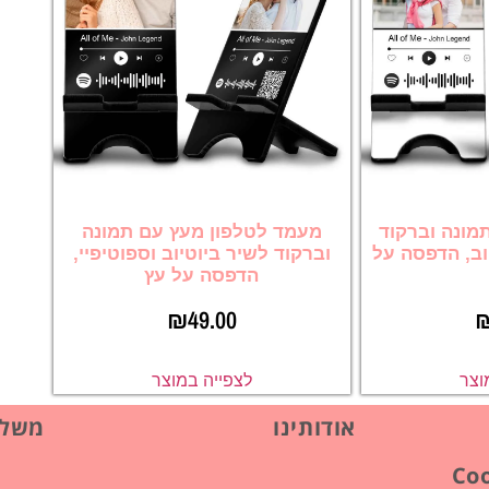
מונה וברקוד
מעמד לטלפון מעץ עם תמונה
יוב, הדפסה על
וברקוד לשיר ביוטיוב וספוטיפיי,
הדפסה על עץ
₪
49.00
וצר
לצפייה במוצר
אודותינו
משלו