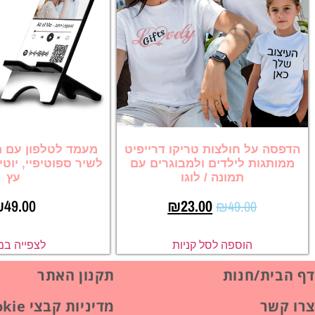
הדפסה על חולצות טריקו דרייפיט
מעמד לטלפון עם ת
ממותגות לילדים ולמבוגרים עם
לשיר ספוטיפיי, יוט
תמונה / לוגו
עץ
₪
49.00
₪
23.00
₪
49.00
הוספה לסל קניות
לצפייה במ
דף הבית/חנות
תקנון האתר
צרו קשר
מדיניות קבצי Cookie