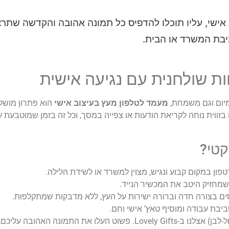
אישי, עליו תוכלו להדפיס כל תמונה אהובה והקדשה שתרצו
בת המשרד או הבית.
ת שולחנית עם נגיעה אישית
יום וגם משמחת,
מעמד לטלפון מעץ בעיצוב אישי
הוא פתרון מושלם
ווית נוחה לקריאת הודעות או צפייה במסך, וכל זה בזמן שמוטבעת 
קטי?
ן במקום קבוע ונגיש, מצוין למשרד או לשידת הלילה.
 בצורה חדה וברורה ישירות על העץ, ללא מדבקות שמתקלפות.
בת עבודה ומוסיף טאץ’ אישי וחם.
זהו מוצר פשוט, איכותי ויעיל שמיוצר בישראל (כחול-לבן) אצלנו ב-Lovely Gifts. פשו