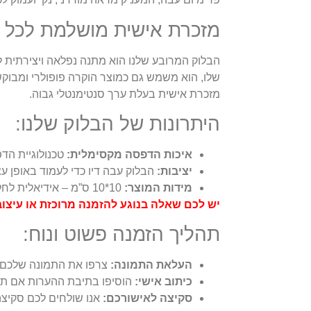
מזכרת אישית מושלמת לכל 
הבלוק המרובע שלנו הוא מתנה נפלאה ויצירתית לימ
שלו, הוא משמש גם כמוצר הוקרה פופולרי ומבוקש ל
מזכרת אישית בעלת ערך סנטימנטלי גבוה.
היתרונות של הבלוק שלנו:
איכות הדפסה מקסימלית:
טכנולוגיית הד
יציבות:
הבלוק עבה דיו כדי לעמוד באופן ע
מידות המוצר:
10*10 ס”מ – אידיאלית לחללים קטנים, שידות ומדפים.
יש לכם שאלה בנוגע להזמנה מרוכזת או עיצוב ספציפי? צרו איתנו 
תהליך הזמנה פשוט ונוח:
העלאת התמונה:
צרפו את התמונה שלכם 
כיתוב אישי:
הוסיפו בתיבת ההערות אם תר
סקיצה לאישורכם:
אנו שולחים לכם סקיצ