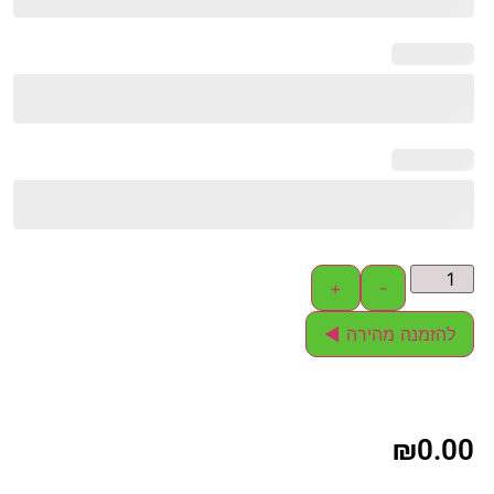
+
-
להזמנה מהירה ◄
₪
0.00