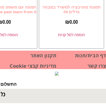
תמונת מוטיבציה למשרד במבחר
תמונה עם משפט מוט
גדלים #4
he past learn from it
₪
0.00
₪
0.00
הוספה לסל קניות
הוספה לסל ק
דף הבית/חנות
תקנון האתר
צרו קשר
מדיניות קבצי Cookie
התשלום ב
כל 