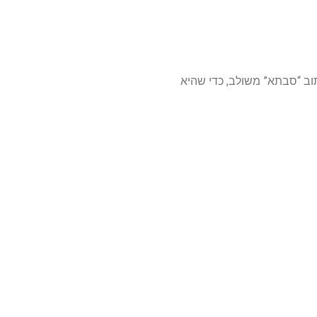
ות והכיתוב “סבתא” משולב, כדי שהיא