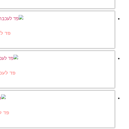
פד לע
פד לעכבר בע
פד ל