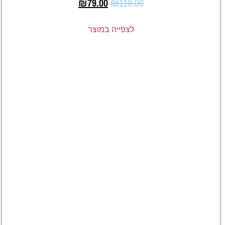
₪
79.00
₪
119.00
לצפייה במוצר
מיוזיק
גלאס עם
מילות
השיר –
ברקוד
לשיר
באפל
מיוזיק,
ספוטיפיי
או יוטיוב
₪
119.00
₪
79.00
לצפייה
במוצר