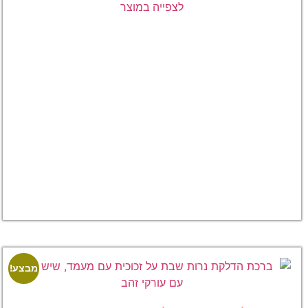
לצפייה במוצר
ברכת
הדלקת
נרות שבת
על זכוכית
עם מעמד –
עיצוב שיש
מוזהב, דגם
7
₪
129.00
₪
89.00
לצפייה
במוצר
מבצע!
מבצע!