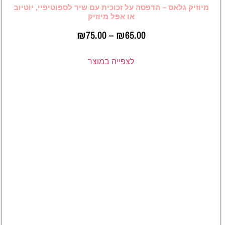
 הדפסה על זכוכית עם שיר לספוטיפיי, יוטיוב
או אפל מיוזיק
₪
75.00
–
₪
65.00
לצפייה במוצר
מחזיק
מפתחות
עגול
בעיצוב
אישי עם
תמונה
וברקוד
לשיר
בספוטיפיי
/ יוטיוב