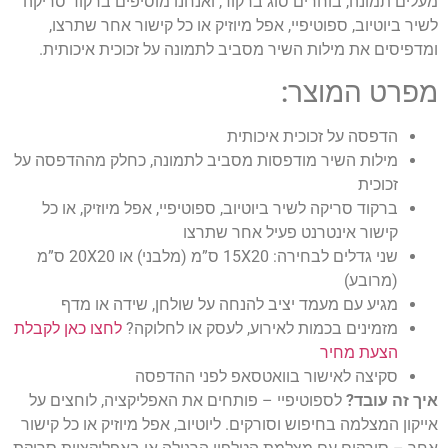
רים סוג ברקוד, ואנחנו מוסיפים ברקוד סריקה
טיפיי, אפל מיוזיק או כל קישור אחר שתרצו,
ת השיר מסביב לתמונה על זכוכית איכותית.
צר:
כוכית איכותית
 מודפסות מסביב לתמונה, כחלק מההדפסה על
 לשיר ביוטיוב, ספוטיפיי, אפל מיוזיק, או כל
רנט פעיל אחר שתרצו
שני גדלים לבחירה: 15X20 ס”מ (מלבני) או 20X20 ס”מ
מד יציב להנחה על שולחן, שידה או מדף
מות לאירוע, לעסק או לחלוקה?
לחצו כאן לקבלת
ור בוואטסאפ לפני ההדפסה
וטיפיי – פותחים את האפליקציה, לוחצים על
פוש וסורקים. ליוטיוב, אפל מיוזיק או כל קישור