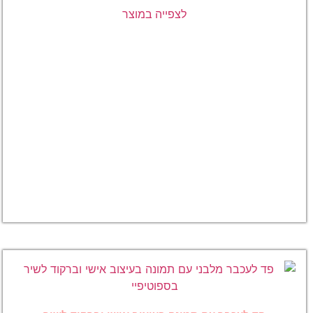
לצפייה במוצר
פד לעכבר
עגול עם
תמונה
אישית
וברקוד
סריקה
לשיר
ספוטיפיי
או יוטיוב
₪
49.00
לצפייה
במוצר