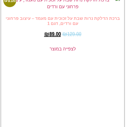
מבצע!
מבצע!
ות שבת על זכוכית עם מעמד – עיצוב פרחוני
עם ורדים, דגם 1
₪
89.00
₪
129.00
לצפייה במוצר
מיוזיק
גלאס –
תמונה עם
שיר
ליוטיוב,
ספוטיפיי
או אפל
מיוזיק
–
₪
65.00
₪
75.00
לצפייה