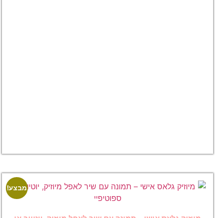
הדפסה על
זכוכית
מיוזיק
גלאס –
שיר
ליוטיוב,
ספוטיפיי
או אפל
מיוזיק
–
₪
65.00
₪
75.00
לצפייה
במוצר
מבצע!
מבצע!