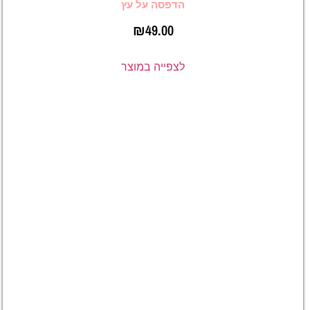
הדפסה על עץ
₪
49.00
לצפייה במוצר
מעמד
לטלפון
מעץ עם
תמונה
וברקוד
לשיר
ביוטיוב
וספוטיפיי,
הדפסה על
עץ