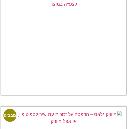
לצפייה במוצר
הדפסה על
זכוכית
בסגנון
פוסטר סרט
– תמונה
אישית עם
הקדשה
–
₪
65.00
₪
75.00
לצפייה
במוצר
מבצע!