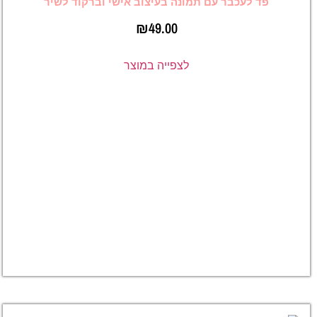
 עם תמונה בעיצוב אישי וברקוד לשיר
₪
49.00
לצפייה במוצר
ספל
בעיצוב
אישי עם
תמונה
וברקוד
לשיר –
ספוטיפיי
או יוטיוב
₪
49.00
לצפייה
במוצר