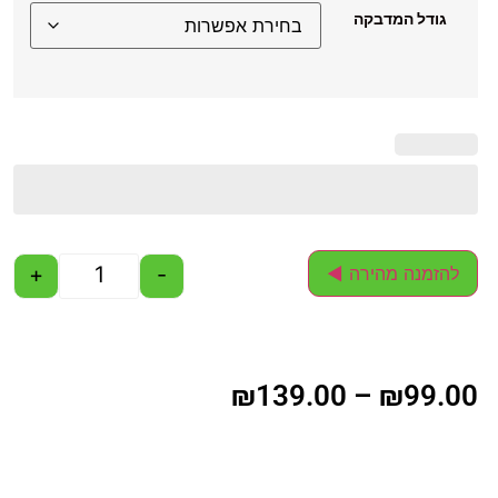
גודל המדבקה
+
-
להזמנה מהירה ◄
₪
139.00
–
₪
99.00