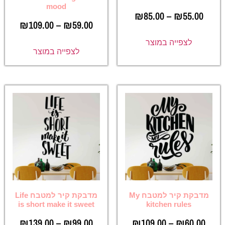
mood
₪
85.00
–
₪
55.00
₪
109.00
–
₪
59.00
לצפייה במוצר
לצפייה במוצר
מדבקת קיר למטבח My
מדבקת קיר למטבח Life
is short make it sweet
kitchen rules
₪
139.00
–
₪
99.00
₪
109.00
–
₪
60.00