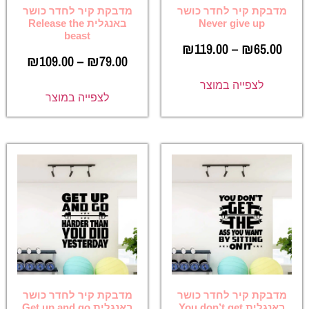
מדבקת קיר לחדר כושר
מדבקת קיר לחדר כושר
Never give up
באנגלית Release the
beast
₪
119.00
–
₪
65.00
₪
109.00
–
₪
79.00
לצפייה במוצר
לצפייה במוצר
מדבקת קיר לחדר כושר
מדבקת קיר לחדר כושר
באנגלית You don’t get
באנגלית Get up and go