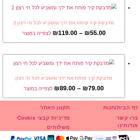
מדבקת קיר פותח את ידך ומשביע לכל חי רצון 2
₪
119.00
–
₪
55.00
לצפייה במוצר
מדבקת קיר פותח את ידך ומשביע לכל חי רצון
₪
89.00
–
₪
79.00
לצפייה במוצר
דף הבית/חנות
תקנון האתר
צרו קשר
מדיניות קבצי Cookie
אודותינו
משלוחים