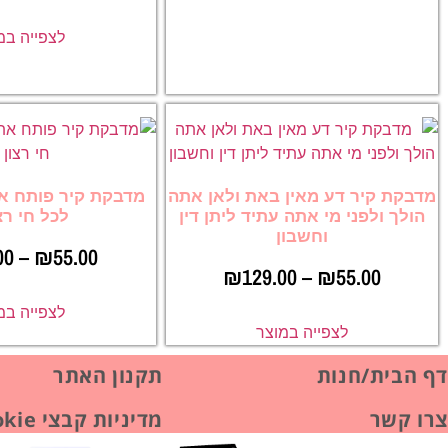
לצפייה במ
מדבקת קיר דע מאין באת ולאן אתה
מדבקת קיר פותח את
הולך ולפני מי אתה עתיד ליתן דין
לכל חי רצו
וחשבון
00
–
₪
55.00
₪
129.00
–
₪
55.00
לצפייה במ
לצפייה במוצר
דף הבית/חנות
תקנון האתר
צרו קשר
מדיניות קבצי Cookie