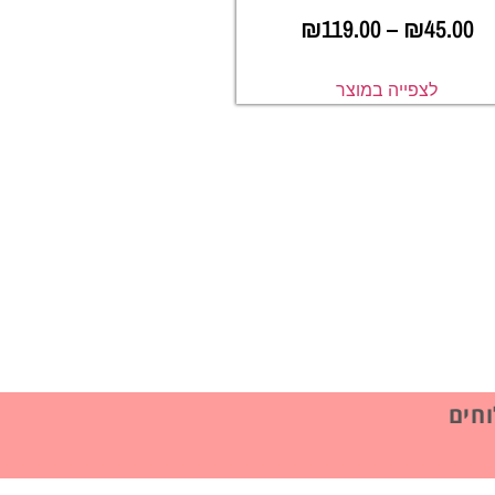
₪
119.00
–
₪
45.00
לצפייה במוצר
חים