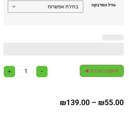
גודל המדבקה
+
-
להזמנה מהירה ◄
₪
139.00
–
₪
55.00