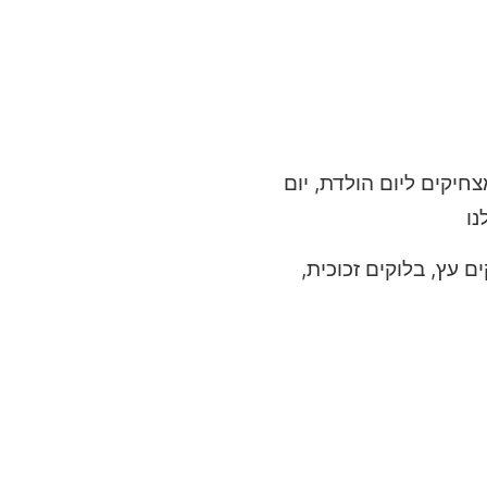
 יום
ית,