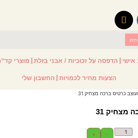
זכוכיות / אבני בזלת
מוצרי קד”מ ומיתוג עסקי
מ
יר לכמויות
החשבון שלי
ק 31