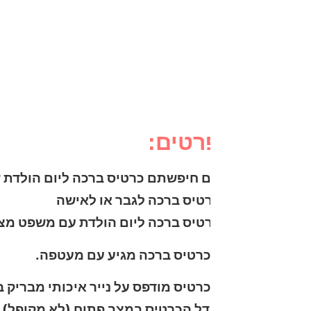
להזמנה מהירה 
₪
13.00
רטים:
 חיפשתם כרטיס ברכה ליום הולדת שהוא גם מקורי וגם
טיס ברכה לגבר או לאישה
טיס ברכה ליום הולדת עם משפט מצחיק – אינטליגנציה 
רטיס ברכה מגיע עם מעטפה.
טיס מודפס על נייר איכותי מבריק בעובי 300 גרם, ניתן לכתוב הקדשה אישית בעט.
ל הכרטיס במצב פתוח (לא מקופל) – 14.8 ס”מ גובה / 21 ס”מ רוחב (A5)