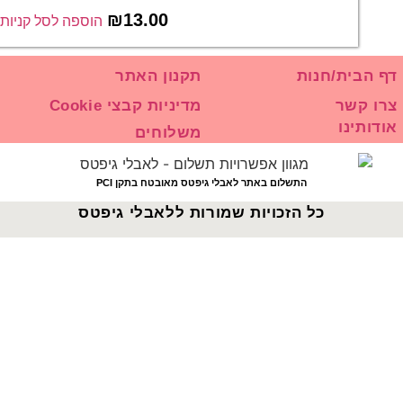
₪
13.00
הוספה לסל קניות
נון האתר
ניות קבצי Cookie
לוחים
מאובטח בתקן PCI
 ללאבלי גיפטס