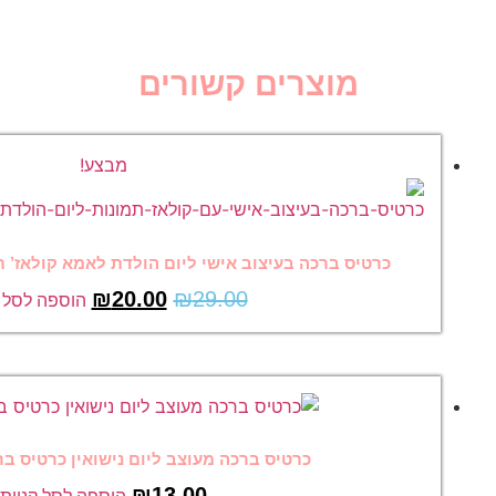
שורים
מבצע!
שי ליום הולדת לאמא קולאז’ תמונות והקדשה, דגם #11
₪
20.00
₪
29.
הוספה לסל קניות
 מעוצב ליום נישואין כרטיס ברכה מצחיק 19
₪
13.00