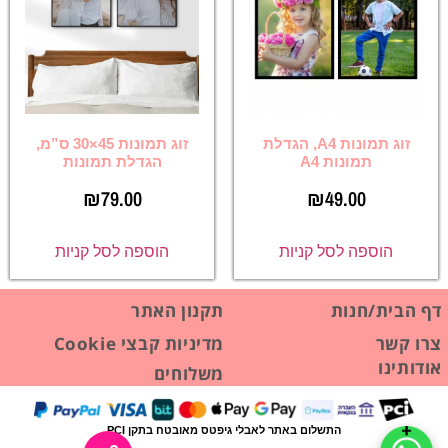
זוג תמונות A4, הגדלת
זוג תמונות 45×30 ס”מ,
תמונות A4
הגדלת תמונות
₪
79.00
₪
49.00
הוספה לסל קניות
הוספה לסל קניות
דף הבית/חנות
תקנון האתר
צרו קשר
מדיניות קבצי Cookie
אודותינו
משלוחים
התשלום באתר לאבלי גיפטס מאובטח בתקן PCI