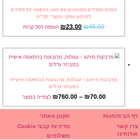
כוסות וספלים ממותגים עם לוגו, הדפסה על ספלים
למיתוג עסקי ומוצרי קד”מ
₪
23.00
₪
45.00
הוספה לסל קניות
מדבקות מיתוג – עגולות, מרובעות בהתאמה אישית
במבחר גדלים
₪
760.00
–
₪
70.00
לצפייה במוצר
דף הבית/חנות
תקנון האתר
צרו קשר
מדיניות קבצי Cookie
אודותינו
משלוחים