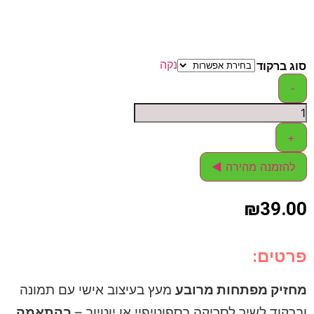
נקה
ברקוד
זמנה מהירה ◄
₪
39.
ים:
יק מפתחות מרובע
מעץ בעיצוב אישי עם תמונה
וד לשיר לסריקה בספוטיפיי או יוטיוב –
בהתאמה