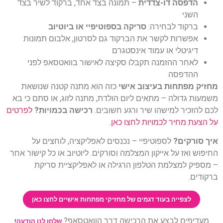
הדפסה דו-צדדית
– תמונה בצד אחד, ברקוד לשיר בצד
השני
ברקוד לבחירה:
סריקה בספוטיפיי או ביוטיוב
אפשרות לקשר את הברקוד גם לסרטון, אלבום תמונות
דיגיטלי או עמוד אינסטגרם
לאחר ההזמנה תקבלו סקיצה לאישור בוואטסאפ לפני
ההדפסה
ק מפתחות בעיצוב אישי
כזה הוא מתנה קטנה שנושאת
ות גדולה – מתאים ליום הולדת, מתנה לזוג, או סתם כי בא
להזכיר למישהו שיר ורגע חשובים.
רכישה בכמויות?
לפרטים
צעת מחיר לכמויות לחצו כאן
.
סורקים?
לספוטיפיי – נכנסים לאפליקציה, לוחצים על
וש ואז על אייקון המצלמה וסורקים. ליוטיוב או כל קישור אחר
פיק למצלמת הטלפון הרגילה או לאפליקציית סריקת
דים.
לצפייה בעוד דגמים של מחזיקי מפתחות אישיים לחצו כאן
עדיפים לבצע את הרכישה דרך הוואטסאפ?
שלחו לנו הודעה!